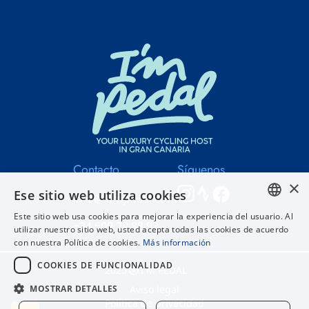
Contacto
Síguenos
×
Ese sitio web utiliza cookies
info@iampedal.com
Este sitio web usa cookies para mejorar la experiencia del usuario. Al
+34 609 28 88 93
ENGLISH
utilizar nuestro sitio web, usted acepta todas las cookies de acuerdo
con nuestra Política de cookies.
Más información
SPANISH
COOKIES DE FUNCIONALIDAD
2025
I'M PEDAL
MOSTRAR DETALLES
Aviso legal
Política de privacidad